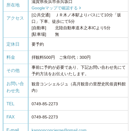
滋賀県長浜市余呉坂口
所在地
Googleマップで確認する
[公共交通]
ＪＲ木ノ本駅よりバスにて10分「坂
アクセス
口」下車、徒歩にて5分
[自動車]
北陸自動車道木之本ICより5分
[駐車場]
無
定休日
要予約
料金
拝観料500円 ご朱印代：300円
事前に予約が必要であり、下記お問い合わせ先にて
その他
予約方法をお伝えいたします。
お問い合
観音コンシェルジュ（高月観音の里歴史民俗資料館
わせ先
内）
TEL
0749-85-2273
FAX
0749-85-2273
E-mail
kannonconcierge@gmail.com