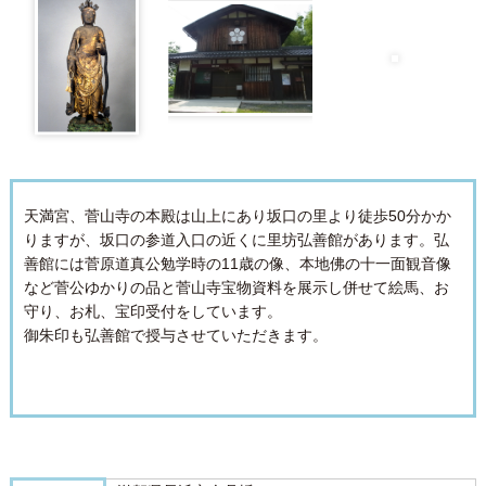
天満宮、菅山寺の本殿は山上にあり坂口の里より徒歩50分かか
りますが、坂口の参道入口の近くに里坊弘善館があります。弘
善館には菅原道真公勉学時の11歳の像、本地佛の十一面観音像
など菅公ゆかりの品と菅山寺宝物資料を展示し併せて絵馬、お
守り、お札、宝印受付をしています。
御朱印も弘善館で授与させていただきます。