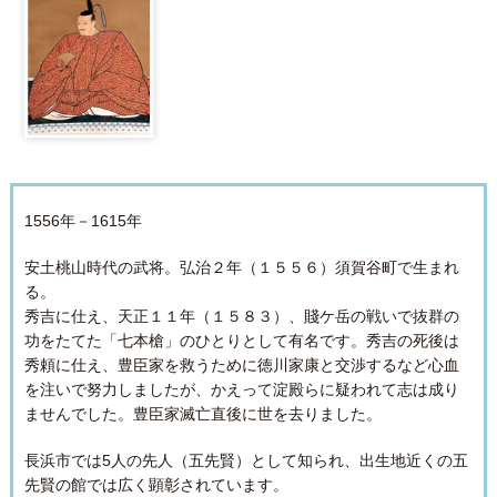
1556年－1615年
安土桃山時代の武将。弘治２年（１５５６）須賀谷町で生まれ
る。
秀吉に仕え、天正１１年（１５８３）、賤ケ岳の戦いで抜群の
功をたてた「七本槍」のひとりとして有名です。秀吉の死後は
秀頼に仕え、豊臣家を救うために徳川家康と交渉するなど心血
を注いで努力しましたが、かえって淀殿らに疑われて志は成り
ませんでした。豊臣家滅亡直後に世を去りました。
長浜市では5人の先人（五先賢）として知られ、出生地近くの五
先賢の館では広く顕彰されています。