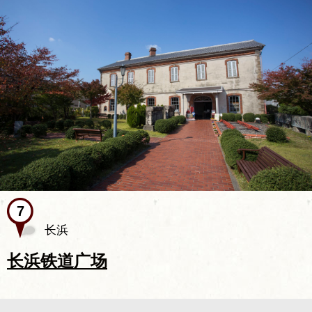
长浜
长浜铁道广场