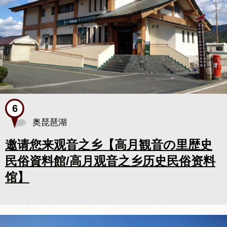
奥琵琶湖
邀请您来观音之乡【高月観音の里歴史
民俗資料館/高月观音之乡历史民俗资料
馆】