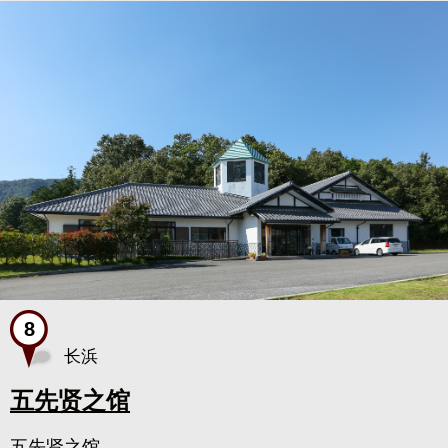
长浜
五先贤之馆
五先贤之馆