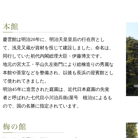
慶雲館は明治20年に、明治天皇皇后の行在所とし
て、浅見又蔵が資材を投じて建設しました。命名は、
同行していた初代内閣総理大臣・伊藤博文です。
地元の宮大工・平山久左衛門により総檜造りの秀麗な
本館や茶室などを整備され、以後も長浜の迎賓館とし
て使われてきました。
明治45年に造営された庭園は、近代日本庭園の先覚
者と呼ばれた七代目小川治兵衛(屋号 植治)によるも
ので、国の名勝に指定されています。