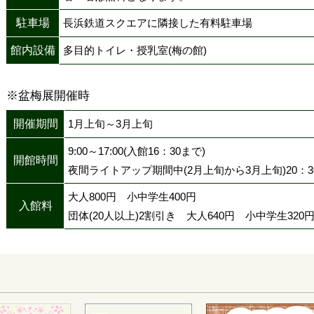
駐車場
長浜鉄道スクエアに隣接した有料駐車場
館内設備
多目的トイレ・授乳室(梅の館)
※盆梅展開催時
開催期間
1月上旬～3月上旬
9:00～17:00(入館16：30まで)
開館時間
夜間ライトアップ期間中(2月上旬から3月上旬)20：3
大人800円 小中学生400円
入館料
団体(20人以上)2割引き 大人640円 小中学生320